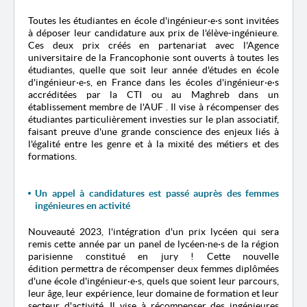
Toutes les étudiantes en école d'ingénieur
·
e
·
s sont invitées
à déposer leur candidature aux prix de l'élève-ingénieure.
Ces deux prix créés en partenariat avec l'Agence
universitaire de la Francophonie sont ouverts à toutes les
étudiantes, quelle que soit leur année d'études en école
d'ingénieur
·
e
·
s, en France dans les écoles d'ingénieur
·
e
·
s
accréditées par la CTI ou au Maghreb dans un
établissement membre de l'AUF . Il vise à récompenser des
étudiantes particulièrement investies sur le plan associatif,
faisant preuve d'une grande conscience des enjeux liés à
l'égalité entre les genre et à la mixité des métiers et des
formations.
Un appel à candidatures est passé auprès des femmes
ingénieures en activité
Nouveauté 2023, l'intégration d'un prix lycéen qui sera
remis cette année par un panel de lycéen·ne·s de la région
parisienne constitué en jury ! Cette nouvelle
édition permettra de récompenser deux femmes diplômées
d'une école d'ingénieur·e·s, quels que soient leur parcours,
leur âge, leur expérience, leur domaine de formation et leur
secteur d'activité. Il vise à récompenser des ingénieures