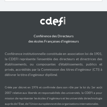
Conférence des Directeurs
des écoles Françaises d’ingénieurs
Conférence institutionnelle constituée en association loi de 1901,
la CDEFI représente l’ensemble des directeurs et directrices des
établissements, ou composantes d’établissements, publics et
privés, accrédités par la Commission des titres d’ingénieur (CTI) à
délivrer le titre d’ingénieur diplômé.
Créée par décret en 1976 et confirmée dans son rôle par la loi du 1er août
2007 relative aux libertés et responsabilités des universités, la CDEFI a pour
mission de représenter les écoles d’ingénieurs et les universités de technologie
auprès de l’Etat, de l’Union européenne et des organisations internationales.