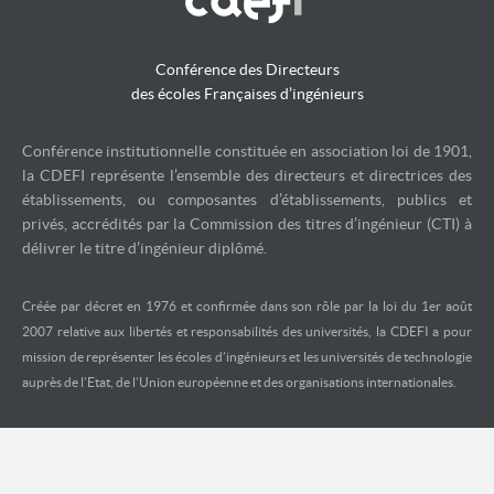
Conférence des Directeurs
des écoles Françaises d’ingénieurs
Conférence institutionnelle constituée en association loi de 1901,
la CDEFI représente l’ensemble des directeurs et directrices des
établissements, ou composantes d’établissements, publics et
privés, accrédités par la Commission des titres d’ingénieur (CTI) à
délivrer le titre d’ingénieur diplômé.
Créée par décret en 1976 et confirmée dans son rôle par la loi du 1er août
2007 relative aux libertés et responsabilités des universités, la CDEFI a pour
mission de représenter les écoles d’ingénieurs et les universités de technologie
auprès de l’Etat, de l’Union européenne et des organisations internationales.