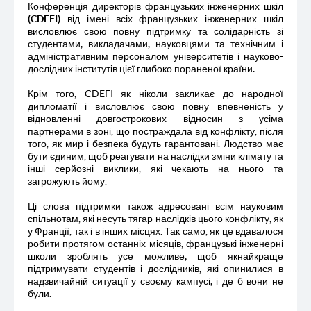
Конференція директорів французьких інженерних шкіл
(
CDEFI
) від імені всіх французьких інженерних шкіл
висловлює свою повну підтримку та солідарність зі
студентами, викладачами, науковцями та технічним і
адміністративним персоналом університетів і науково-
дослідних інститутів цієї глибоко пораненої країни.
Крім того,
CDEFI
як ніколи закликає до
народної
дипломатії
і висловлює свою повну впевненість у
відновленні довгострокових відносин з усіма
партнерами в зоні, що постраждала від конфлікту, після
того, як
мир і безпека
будуть гарантовані. Людство має
бути єдиним, щоб реагувати на наслідки зміни клімату та
інші серйозні виклики, які чекають на нього та
загрожують йому.
Ц
і слова
підтримки також адресован
і
всім науковим
спільнотам, які несуть тягар наслідків цього конфлікту, як
у Франції, так і в інших місцях. Так само, як це вдавалося
робити протягом останніх місяців,
французькі інженерні
школи зроблять усе можливе, щоб якнайкраще
підтримувати студентів і дослідників, які опинилися в
надзвичайній ситуації у своєму кампусі, і де б вони не
були
.