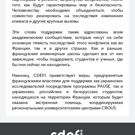
того, как будут гарантированы мир и безопасность.
Человечеству необходимо объединиться, чтобы
совместно реагировать на последствия изменения
климата и другие крупные вызовы.
Эти слова поддержки также адресованы всем
академическим сообществам, которые несут на себе
основную тяжесть последствий этого конфликта как во
Франции, так и в других странах. Как и раньше,
французские инженерные школы сделают все от них
зависящее, чтобы поддержать студентов и ученых, где
бы они сейчас ни находились.
Наконец, CDEFI приветствует меры, предпринятые
французскими властями для поддержки как украинских
исследователей посредством программы PAUSE, так и
украинских, российских и белорусских студентов,
находящихся на территории Франции, которым будет
оказана экстренная помощь, координируемая
региональными университетскими центрами CROUS.