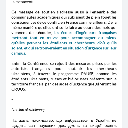
la menacent.
Ce message de soutien s’adresse aussi à l’ensemble des
communautés académiques qui subissent de plein fouet les
conséquences de ce conflit, en France comme ailleurs. De la
même manière qu'elles ont su le faire au cours des mois qui
viennent de s’écouler,
les écoles d’ingénieurs françaises
mettront tout en œuvre pour accompagner du mieux
qu’elles peuvent les étudiants et chercheurs, d’où qu’ils
soient, et qui se trouveraient en situation d’urgence sur leur
campus.
Enfin, la Conférence se réjouit des mesures prises par les
autorités françaises pour soutenir les chercheurs
ukrainiens, à travers le programme PAUSE, comme les
étudiants ukrainiens, russes et biélorusses présents sur le
territoire français, par des aides d’urgence que gèreront les
CROUS.
-
(version ukrainienne)
На жаль, насильство, що відбувається в Україні, не
щадить світ наукових досліджень та вищої освіти.