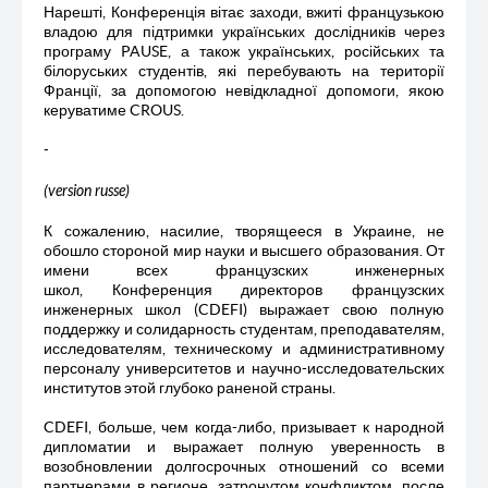
Нарешті, Конференція вітає заходи, вжиті французькою
владою для підтримки українських дослідників через
програму PAUSE, а також українських, російських та
білоруських студентів, які перебувають на території
Франції, за допомогою невідкладної допомоги, якою
керуватиме CROUS.
-
(version russe)
К сожалению, насилие, творящееся в Украине, не
обошло стороной мир науки и высшего образования. От
имени всех французских инженерных
школ, Конференция директоров французских
инженерных школ (CDEFI) выражает свою полную
поддержку и солидарность студентам, преподавателям,
исследователям, техническому и административному
персоналу университетов и научно-исследовательских
институтов этой глубоко раненой страны.
CDEFI, больше, чем когда-либо, призывает к народной
дипломатии и выражает полную уверенность в
возобновлении долгосрочных отношений со всеми
партнерами в регионе, затронутом конфликтом, после