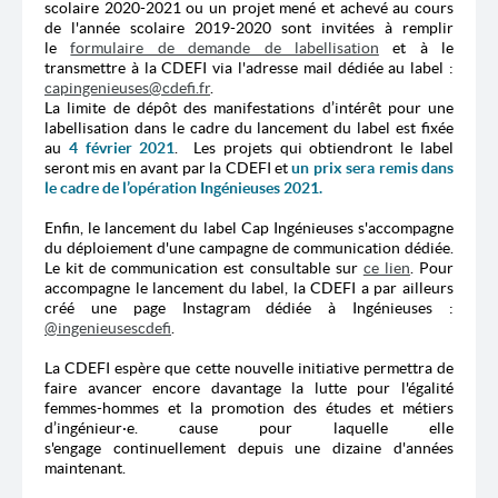
scolaire 2020-2021 ou un projet mené et achevé au cours
de l'année scolaire 2019-2020 sont invitées à remplir
le
formulaire de demande de labellisation
et à le
transmettre à la CDEFI via l'adresse mail dédiée au label :
c
apingenieuses@cdefi.fr
.
La limite de dépôt des manifestations d’intérêt pour une
labellisation dans le cadre du lancement du label est fixée
au
4 février 2021
. Les projets qui obtiendront le label
seront mis en avant par la CDEFI et
un prix sera remis dans
le cadre de l’opération Ingénieuses 2021.
Enfin, le lancement du label Cap Ingénieuses s'accompagne
du déploiement d'une campagne de communication dédiée.
Le kit de communication est consultable sur
ce lien
. Pour
accompagne le lancement du label, la CDEFI a par ailleurs
créé une page Instagram dédiée à Ingénieuses :
@ingenieusescdefi
.
La CDEFI espère que cette nouvelle initiative permettra de
faire avancer encore davantage la lutte pour l'égalité
femmes-hommes et la promotion des études et métiers
d’ingénieur·e. cause pour laquelle elle
s'engage continuellement depuis une dizaine d'années
maintenant.