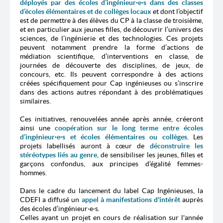
déployés par des écoles d’ingénieur·e·s dans des classes
d’écoles élémentaires et de collèges locaux
et dont l’objectif
est de permettre à des élèves du CP à la classe de troisième,
et en particulier aux jeunes filles, de découvrir l’univers des
sciences, de l’ingénierie et des technologies. Ces projets
peuvent notamment prendre la forme d’actions de
médiation scientifique, d’interventions en classe, de
journées de découverte des disciplines, de jeux, de
concours, etc. Ils peuvent correspondre à des actions
créées spécifiquement pour Cap ingénieuses ou s’inscrire
dans des actions autres répondant à des problématiques
similaires.
Ces initiatives, renouvelées année après année, créeront
ainsi une
coopération sur le long terme entre écoles
d’ingénieur·e·s et écoles élémentaires ou collèges
. Les
projets labellisés auront à cœur de
déconstruire les
stéréotypes liés au genre
, de sensibiliser les jeunes, filles et
garçons confondus, aux principes d’égalité femmes-
hommes.
Dans le cadre du lancement du label Cap Ingénieuses, la
CDEFI a diffusé un
appel à manifestations d'intérêt
auprès
des écoles d
’ingénieur·e
·s.
Celles
ayant un projet en cours de réalisation sur l'année