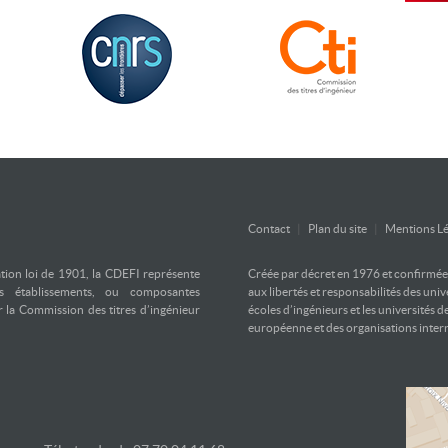
Contact
|
Plan du site
|
Mentions Lé
ation loi de 1901, la CDEFI représente
Créée par décret en 1976 et confirmée d
es établissements, ou composantes
aux libertés et responsabilités des uni
ar la Commission des titres d’ingénieur
écoles d’ingénieurs et les universités d
européenne et des organisations inter