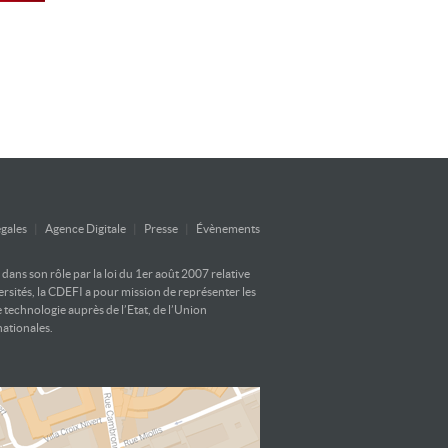
gales
|
Agence Digitale
|
Presse
|
Évènements
ans son rôle par la loi du 1er août 2007 relative
versités, la CDEFI a pour mission de représenter les
e technologie auprès de l’Etat, de l’Union
nationales.