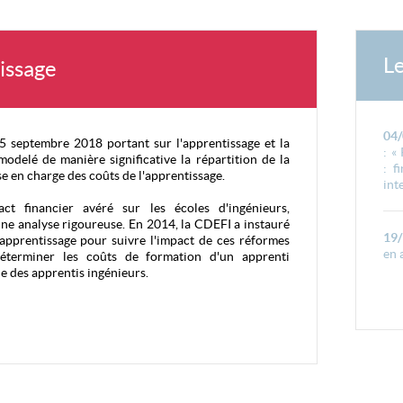
L
issage
04
5 septembre 2018 portant sur l'apprentissage et la
: «
odelé de manière significative la répartition de la
: f
se en charge des coûts de l'apprentissage.
int
t financier avéré sur les écoles d'ingénieurs,
 une analyse rigoureuse. En 2014, la CDEFI a instauré
19
'apprentissage pour suivre l'impact de ces réformes
en 
 déterminer les coûts de formation d'un apprenti
ie des apprentis ingénieurs.