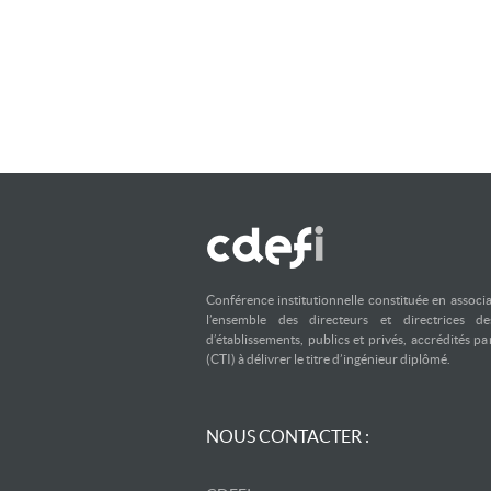
Conférence institutionnelle constituée en associ
l’ensemble des directeurs et directrices d
d’établissements, publics et privés, accrédités p
(CTI) à délivrer le titre d’ingénieur diplômé.
NOUS CONTACTER :