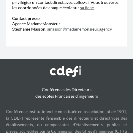
privilégiez un contact direct avec celles-ci. Vous trouverez
les coordonnées de chaque école sur
sa fiche
.
Contact presse
Agence MadameMonsieur
Stéphanie Masson,
smasson@madamemonsieur.agency
Conférence des Directeurs
des écoles Françaises d’ingénieurs
Conférence institutionnelle constituée en association loi de 1901,
la CDEFI représente l’ensemble des directeurs et directrices des
établissements, ou composantes d’établissements, publics et
privés, accrédités par la Commission des titres d’ingénieur (CTI) à