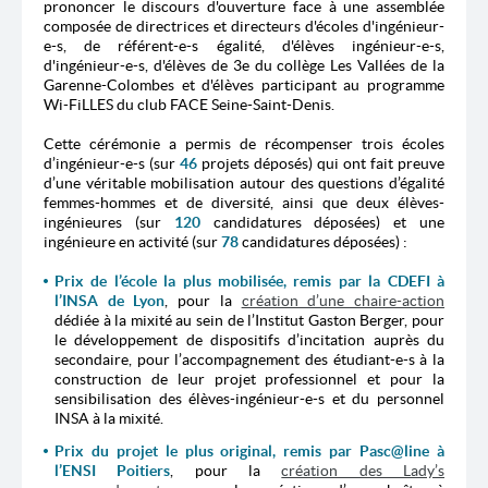
prononcer le discours d'ouverture face à une assemblée
composée de directrices et directeurs d'écoles d'ingénieur-
e-s, de référent-e-s égalité, d'élèves ingénieur-e-s,
d'ingénieur-e-s, d'élèves de 3e du collège Les Vallées de la
Garenne-Colombes et d'élèves participant au programme
Wi-FiLLES du club FACE Seine-Saint-Denis.
Cette cérémonie a permis de récompenser trois écoles
d’ingénieur-e-s (sur
46
projets déposés) qui ont fait preuve
d’une véritable mobilisation autour des questions d’égalité
femmes-hommes et de diversité, ainsi que deux élèves-
ingénieures (sur
120
candidatures déposées) et une
ingénieure en activité (sur
78
candidatures déposées) :
Prix de l’école la plus mobilisée, remis par la CDEFI à
l’INSA de Lyon
, pour la
création d’une chaire-action
dédiée à la mixité au sein de l’Institut Gaston Berger, pour
le développement de dispositifs d’incitation auprès du
secondaire, pour l’accompagnement des étudiant-e-s à la
construction de leur projet professionnel et pour la
sensibilisation des élèves-ingénieur-e-s et du personnel
INSA à la mixité.
Prix du projet le plus original, remis par Pasc@line à
l’ENSI Poitiers
, pour la
création des Lady’s