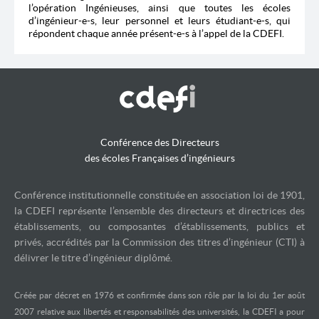
l’opération Ingénieuses, ainsi que toutes les écoles
d’ingénieur-e-s, leur personnel et leurs étudiant-e-s, qui
répondent chaque année présent-e-s à l’appel de la CDEFI.
Conférence des Directeurs
des écoles Françaises d’ingénieurs
Conférence institutionnelle constituée en association loi de 1901,
la CDEFI représente l’ensemble des directeurs et directrices des
établissements, ou composantes d’établissements, publics et
privés, accrédités par la Commission des titres d’ingénieur (CTI) à
délivrer le titre d’ingénieur diplômé.
Créée par décret en 1976 et confirmée dans son rôle par la loi du 1er août
2007 relative aux libertés et responsabilités des universités, la CDEFI a pour