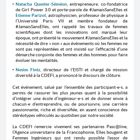
Natacha Quester-Séméon
, entrepreneure, co-fondatrice
de Girl Power 3.0 et porte-parole de #JamaisSansElles et
Etienne Parizot
, astrophysicien, professeur de physique à
l’Université Paris VII et membre fondateur de
#JamaisSansElles, ont rappelé les travaux de femmes
scientifiques dont les innovations ont marqué leur
époque, ont présenté le mouvement #JamaisSansElles et la
nécessité de dire « non » aux événements où les femmes ne
sont pas représentées et ont insisté sur l’efficacité d’une
démarche conjointe des femmes et des hommes pour faire
évoluer les mentalités.
Nesim Fintz
, directeur de l’EISTI et chargé de mission
diversité à la CDEFI, a prononcé le discours de clôture.
Cet événement, salué par l’ensemble des participant-e-s, a
permis de rassurer les plus jeunes quant à la possibilité
d’intégrer une école d’ingénieur-e-s et de donner envie à
chacun-e d’entreprendre, ou de poursuivre, une carrière
passionnante, riche et diversifiée, en ayant conscience des
stéréotypes véhiculés au quotidien par notre société.
La CDEFI remercie vivement ses partenaires Pasc@line,
l’Agence universitaire de la Francophonie, Elles bougent et
Femmes Ingénieurs qui ont rendu possible l’essor de