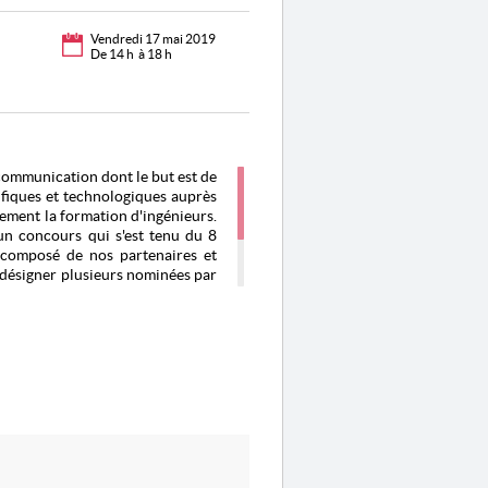
Vendredi 17 mai 2019
De 14 h à 18 h
communication dont le but est de
ifiques et technologiques auprès
èrement la formation d'ingénieurs.
un concours qui s'est tenu du 8
 composé de nos partenaires et
 à désigner plusieurs nominées par
 de remise de prix que le nom des