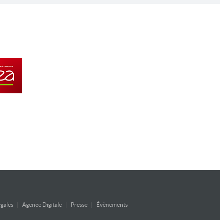
gales
|
Agence Digitale
|
Presse
|
Évènements