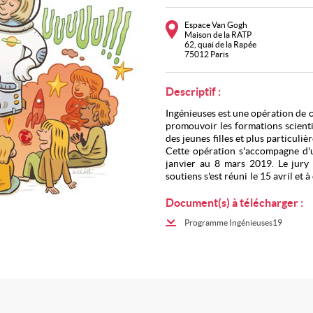
Espace Van Gogh
Maison de la RATP
62, quai de la Rapée
75012 Paris
Descriptif :
Ingénieuses est une opération de 
promouvoir les formations scient
des jeunes filles et plus particuli
Cette opération s'accompagne d'
janvier au 8 mars 2019. Le jury
soutiens s'est réuni le 15 avril et
catégorie de prix.
Document(s) à télécharger :
C'est à l'occasion de la cérémonie
Programme Ingénieuses19
lauréates sera dévoilé.