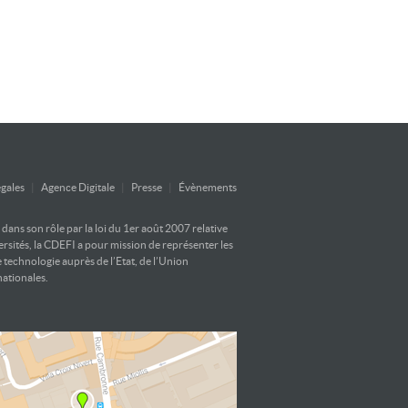
gales
|
Agence Digitale
|
Presse
|
Évènements
ans son rôle par la loi du 1er août 2007 relative
versités, la CDEFI a pour mission de représenter les
e technologie auprès de l’Etat, de l’Union
nationales.