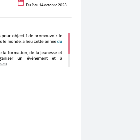
Du 9 au 14 octobre 2023
 a pour objectif de promouvoir le
s le monde,
a lieu cette année
du
e la formation, de la jeunesse et
rganiser un événement et à
s.eu
.
compétences, l'Agence Erasmus
relle de l’Europe et à reconnaître
entissage qu’elle offre.