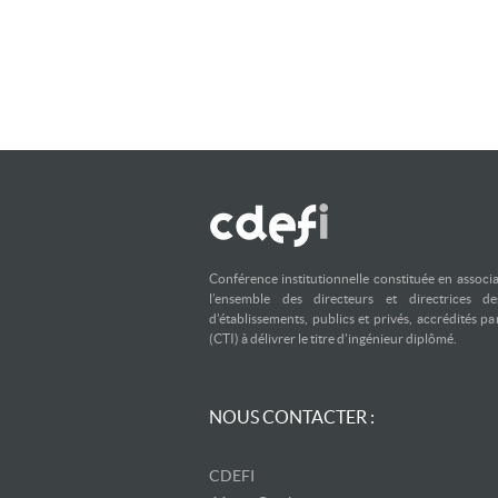
Conférence institutionnelle constituée en associ
l’ensemble des directeurs et directrices d
d’établissements, publics et privés, accrédités p
(CTI) à délivrer le titre d’ingénieur diplômé.
NOUS CONTACTER :
CDEFI