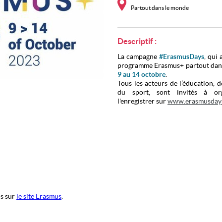
Partout dans le monde
Descriptif :
La campagne
#ErasmusDays
, qui
programme Erasmus+ partout dan
9 au 14 octobre
.
Tous les acteurs de l’éducation, d
du sport, sont invités à o
l'enregistrer sur
www.erasmusday
En cette Année européenne des 
incite à célébrer la diversité cultu
les nombreuses opportunités d’appr
us sur
le site Erasmus
.