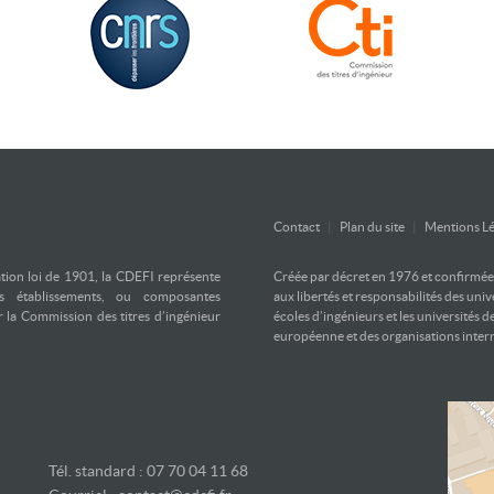
Contact
|
Plan du site
|
Mentions Lé
ation loi de 1901, la CDEFI représente
Créée par décret en 1976 et confirmée d
es établissements, ou composantes
aux libertés et responsabilités des uni
ar la Commission des titres d’ingénieur
écoles d’ingénieurs et les universités d
européenne et des organisations inter
Tél. standard : 07 70 04 11 68