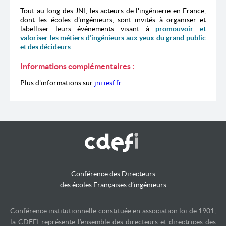
Tout au long des JNI, les acteurs de l'ingénierie en France,
dont les écoles d'ingénieurs, sont invités à organiser et
labelliser leurs événements visant à
promouvoir et
valoriser les métiers d’ingénieurs aux yeux du grand public
et des décideurs
.
Informations complémentaires :
Plus d'informations sur
jni.iesf.fr
.
Conférence des Directeurs
des écoles Françaises d’ingénieurs
Conférence institutionnelle constituée en association loi de 1901,
la CDEFI représente l’ensemble des directeurs et directrices des