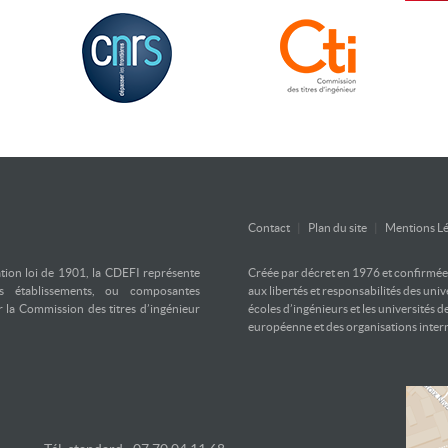
Contact
|
Plan du site
|
Mentions Lé
ation loi de 1901, la CDEFI représente
Créée par décret en 1976 et confirmée d
es établissements, ou composantes
aux libertés et responsabilités des uni
ar la Commission des titres d’ingénieur
écoles d’ingénieurs et les universités d
européenne et des organisations inter