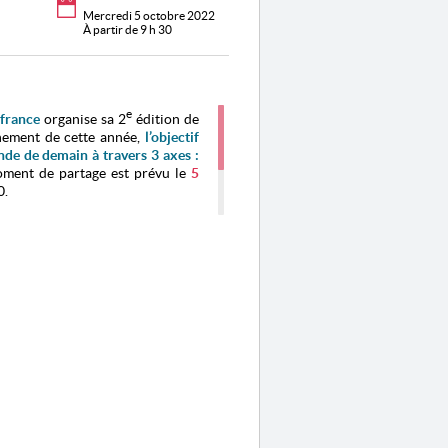
Mercredi 5 octobre 2022
À partir de 9 h 30
e
ifrance
organise sa 2
édition de
nement de cette année,
l’objectif
nde de demain à travers 3 axes :
ment de partage est prévu le
5
0.
partenaire, a pour but de faire
ratoires de recherche auprès des
nt supérieur et des acteurs