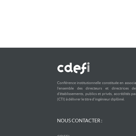
Conférence institutionnelle constituée en associ
l’ensemble des directeurs et directrices d
d’établissements, publics et privés, accrédités p
(CTI) à délivrer le titre d’ingénieur diplômé.
NOUS CONTACTER :