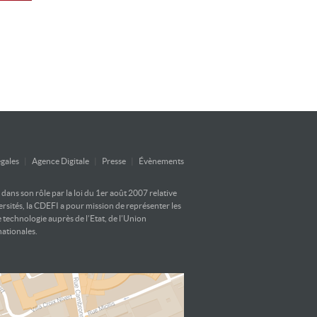
gales
|
Agence Digitale
|
Presse
|
Évènements
ans son rôle par la loi du 1er août 2007 relative
versités, la CDEFI a pour mission de représenter les
e technologie auprès de l’Etat, de l’Union
nationales.