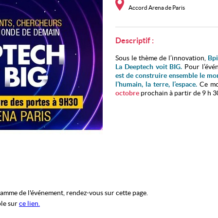
Accord Arena de Paris
Descriptif :
Sous le thème de
l’innovation,
Bp
La Deeptech voit BIG.
Pour l’évé
est de construire ensemble le mo
l’humain, la terre, l’espace.
Ce mo
octobre
prochain à partir de 9 h 3
Cet événement dont la CDEFI est 
émerger les startups et les labo
établissements d’enseigneme
académiques.
ramme de l'événement, rendez-vous sur cette page.
ble sur
ce
lien.