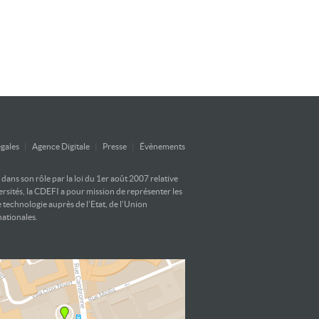
gales
|
Agence Digitale
|
Presse
|
Évènements
ans son rôle par la loi du 1er août 2007 relative
versités, la CDEFI a pour mission de représenter les
e technologie auprès de l’Etat, de l’Union
nationales.