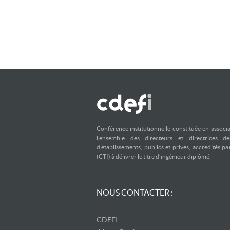
Conférence institutionnelle constituée en associ
l’ensemble des directeurs et directrices d
d’établissements, publics et privés, accrédités p
(CTI) à délivrer le titre d’ingénieur diplômé.
NOUS CONTACTER :
CDEFI