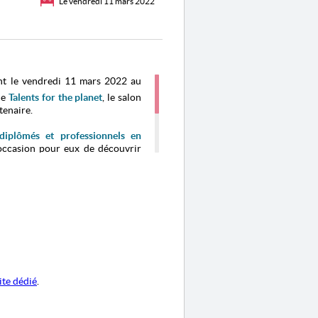
Le vendredi 11 mars 2022
nt le vendredi 11 mars 2022 au
de
Talents for the planet
,
l
e salon
tenaire
.
 diplômés et professionnels en
'occasion pour eux de découvrir
s secteurs, des conférences, des
 accompagnement sur place,
u sein du salon. En outre, un
job
 d’emplois disponibles
est prévu
s qui participent à la transition
ite dédié
.