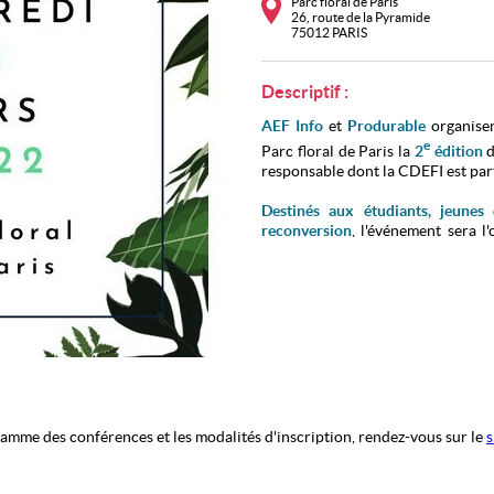
Parc floral de Paris
26, route de la Pyramide
75012 PARIS
Descriptif :
AEF Info
et
Produrable
organise
e
Parc floral de Paris la
2
édition
responsable dont la CDEFI est par
Destinés aux étudiants, jeunes
reconversion
, l'événement sera l
plus de
80 exposants de différent
ateliers et animations, un
des rencontres avec des coachs
a
board
avec près de
10 000 offres
avec des formations et des métier
écologique et sociétale de demain.
ramme des conférences et les modalités d'inscription, rendez-vous sur le
s