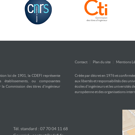
Contact
|
Plan du site
|
Mentions Lé
ation loi de 1901, la CDEFI représente
Créée par décret en 1976 et confirmée d
es établissements, ou composantes
aux libertés et responsabilités des uni
ar la Commission des titres d’ingénieur
écoles d’ingénieurs et les universités d
européenne et des organisations inter
Tél. standard : 07 70 04 11 68