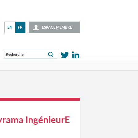
EN
FR
ESPACE MEMBRE
yrama IngénieurE