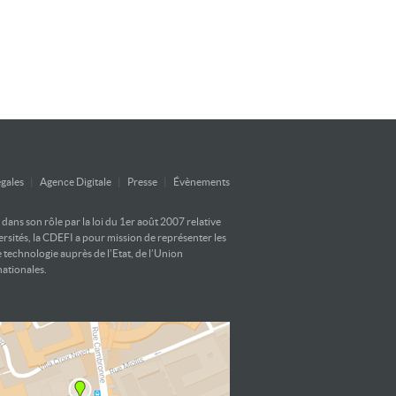
gales
|
Agence Digitale
|
Presse
|
Évènements
ans son rôle par la loi du 1er août 2007 relative
versités, la CDEFI a pour mission de représenter les
e technologie auprès de l’Etat, de l’Union
nationales.