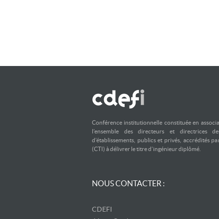
Conférence institutionnelle constituée en associ
l’ensemble des directeurs et directrices d
d’établissements, publics et privés, accrédités p
(CTI) à délivrer le titre d’ingénieur diplômé.
NOUS CONTACTER :
CDEFI