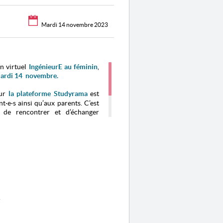
Mardi 14 novembre 2023
on virtuel
IngénieurE au féminin
,
mardi 14 novembre.
sur
la plateforme Studyrama
est
nt·e·s ainsi qu’aux parents. C’est
s de rencontrer et d’échanger
 établissements proposant des
t dans différents secteurs
 sera animée par la CDEFI
.