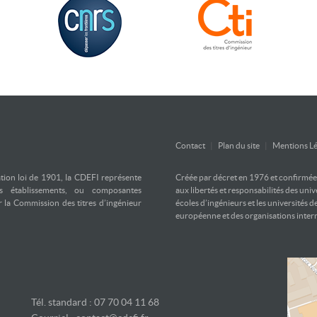
Contact
|
Plan du site
|
Mentions Lé
ation loi de 1901, la CDEFI représente
Créée par décret en 1976 et confirmée d
es établissements, ou composantes
aux libertés et responsabilités des uni
ar la Commission des titres d’ingénieur
écoles d’ingénieurs et les universités d
européenne et des organisations inter
Tél. standard : 07 70 04 11 68