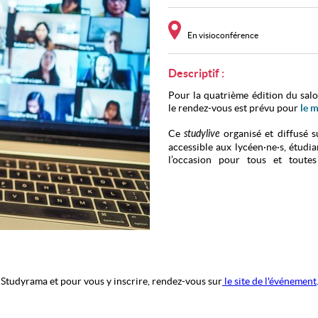
En visioconférence
Descriptif :
Pour la quatrième édition du sal
le rendez-vous est prévu pour
le 
Ce
studylive
organisé et diffusé 
accessible aux lycéen·ne·s, étudia
l’occasion pour tous et toute
virtuellement avec différents
formations de tous types e
d’activité.
Une conférence
durant l'évènement.
 Studyrama et pour vous y inscrire, rendez-vous sur
le
site de l'événement