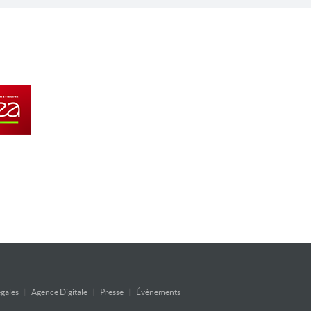
gales
|
Agence Digitale
|
Presse
|
Évènements