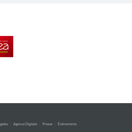
gales
|
Agence Digitale
|
Presse
|
Évènements