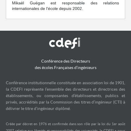
Mikaël Guégan est responsable des relations
internationales de l'école depuis 2002.
Conférence des Directeurs
des écoles Françaises d’ingénieurs
Conférence institutionnelle constituée en association loi de 1901,
la CDEFI représente l’ensemble des directeurs et directrices des
établissements, ou composantes d’établissements, publics et
privés, accrédités par la Commission des titres d’ingénieur (CTI) à
délivrer le titre d’ingénieur diplômé.
Créée par décret en 1976 et confirmée dans son rôle par la loi du 1er août
2007 relative aux libertés et responsabilités des universités, la CDEFI a pour