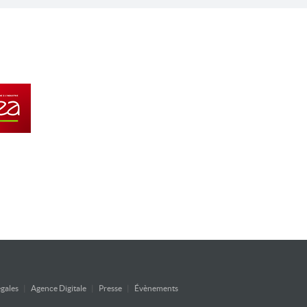
gales
|
Agence Digitale
|
Presse
|
Évènements