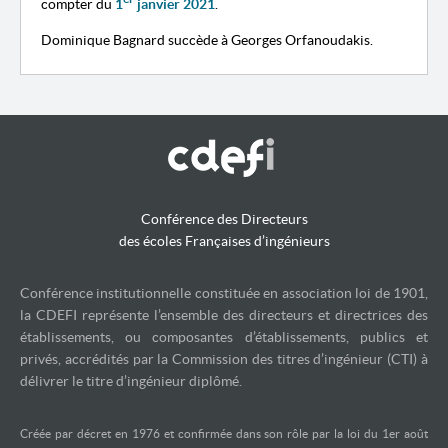
compter du
1
janvier 2021
.
Dominique Bagnard succède à
Georges Orfanoudakis.
Conférence des Directeurs
des écoles Françaises d’ingénieurs
Conférence institutionnelle constituée en association loi de 1901,
la CDEFI représente l’ensemble des directeurs et directrices des
établissements, ou composantes d’établissements, publics et
privés, accrédités par la Commission des titres d’ingénieur (CTI) à
délivrer le titre d’ingénieur diplômé.
Créée par décret en 1976 et confirmée dans son rôle par la loi du 1er août