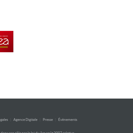
gales
|
Agence Digitale
|
Presse
|
Évènements
ans son rôle par la loi du 1er août 2007 relative