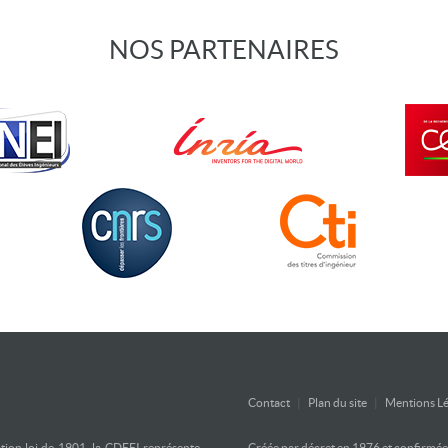
NOS PARTENAIRES
Contact
|
Plan du site
|
Mentions Lé
ation loi de 1901, la CDEFI représente
Créée par décret en 1976 et confirmée d