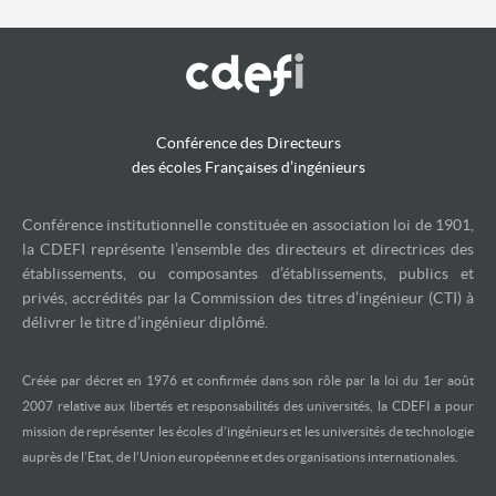
Conférence des Directeurs
des écoles Françaises d’ingénieurs
Conférence institutionnelle constituée en association loi de 1901,
la CDEFI représente l’ensemble des directeurs et directrices des
établissements, ou composantes d’établissements, publics et
privés, accrédités par la Commission des titres d’ingénieur (CTI) à
délivrer le titre d’ingénieur diplômé.
Créée par décret en 1976 et confirmée dans son rôle par la loi du 1er août
2007 relative aux libertés et responsabilités des universités, la CDEFI a pour
mission de représenter les écoles d’ingénieurs et les universités de technologie
auprès de l’Etat, de l’Union européenne et des organisations internationales.