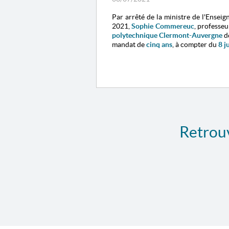
Par arrêté de la ministre de l'Enseig
2021,
Sophie Commereuc
, professe
polytechnique Clermont-Auvergne
d
mandat de
cinq ans
, à compter du
8 j
Retrouv