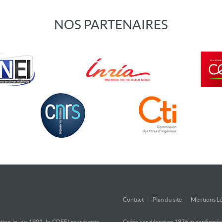
NOS PARTENAIRES
Contact
|
Plan du site
|
Mentions Lé
ation loi de 1901, la CDEFI représente
Créée par décret en 1976 et confirmée d