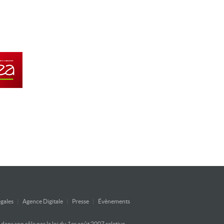
gales
|
Agence Digitale
|
Presse
|
Évènements
ans son rôle par la loi du 1er août 2007 relative