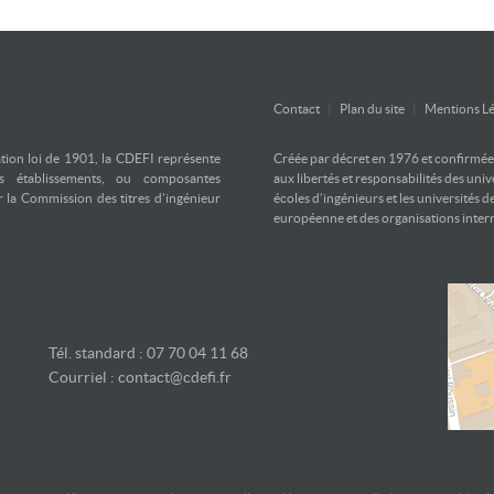
Contact
|
Plan du site
|
Mentions Lé
ation loi de 1901, la CDEFI représente
Créée par décret en 1976 et confirmée d
es établissements, ou composantes
aux libertés et responsabilités des uni
ar la Commission des titres d’ingénieur
écoles d’ingénieurs et les universités d
européenne et des organisations inter
Tél. standard : 07 70 04 11 68
Courriel :
contact@cdefi.fr