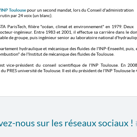
l'INP Toulouse
pour un second mandat, lors du Conseil d'administration
rutin par 24 voix (un blanc).
STA ParisTech, filière "océan, climat et environnement" en 1979. Deux
 docteur-ingénieur. Entre 1983 et 2001, il effectue sa carrière dans le 
le de groupe, puis ingénieur senior au laboratoire national d'hydrauli
partement hydraulique et mécanique des fluides de l'INP-Enseeiht, puis, 
ombustion" de l'Institut de mécanique des fluides de Toulouse.
t vice-président du conseil scientifique de l'INP Toulouse. En 2008
u PRES université de Toulouse. Il est élu président de l'INP Toulouse le 4
ez-nous sur les réseaux sociaux !