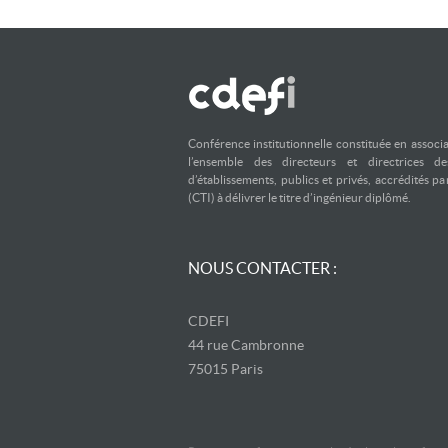
Conférence institutionnelle constituée en associ
l’ensemble des directeurs et directrices d
d’établissements, publics et privés, accrédités p
(CTI) à délivrer le titre d’ingénieur diplômé.
NOUS CONTACTER :
CDEFI
44 rue Cambronne
75015 Paris