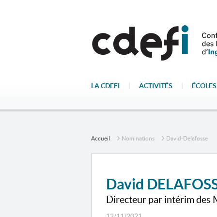
LA CDEFI
|
ACTIVITÉS
|
ÉCOLES
Accueil
Nominations
David-Delafosse
David DELAFOS
Directeur par intérim des 
12/11/2021