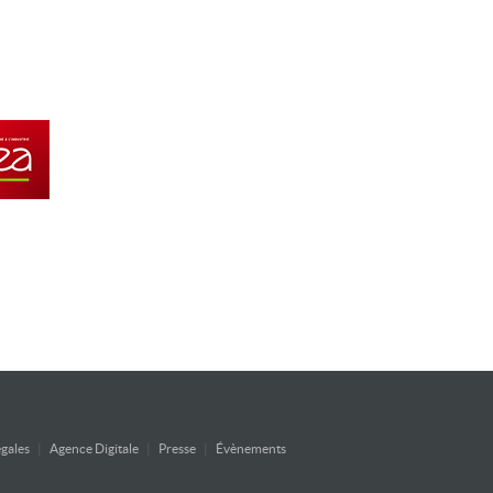
gales
|
Agence Digitale
|
Presse
|
Évènements