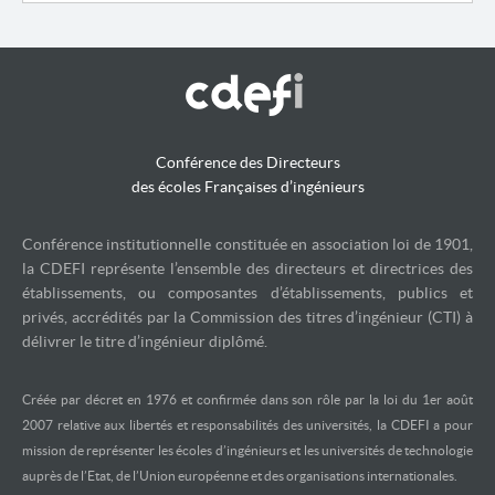
Conférence des Directeurs
des écoles Françaises d’ingénieurs
Conférence institutionnelle constituée en association loi de 1901,
la CDEFI représente l’ensemble des directeurs et directrices des
établissements, ou composantes d’établissements, publics et
privés, accrédités par la Commission des titres d’ingénieur (CTI) à
délivrer le titre d’ingénieur diplômé.
Créée par décret en 1976 et confirmée dans son rôle par la loi du 1er août
2007 relative aux libertés et responsabilités des universités, la CDEFI a pour
mission de représenter les écoles d’ingénieurs et les universités de technologie
auprès de l’Etat, de l’Union européenne et des organisations internationales.