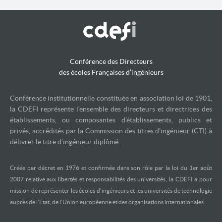
Conférence des Directeurs
des écoles Françaises d’ingénieurs
Conférence institutionnelle constituée en association loi de 1901,
la CDEFI représente l’ensemble des directeurs et directrices des
établissements, ou composantes d’établissements, publics et
privés, accrédités par la Commission des titres d’ingénieur (CTI) à
délivrer le titre d’ingénieur diplômé.
Créée par décret en 1976 et confirmée dans son rôle par la loi du 1er août
2007 relative aux libertés et responsabilités des universités, la CDEFI a pour
mission de représenter les écoles d’ingénieurs et les universités de technologie
auprès de l’Etat, de l’Union européenne et des organisations internationales.