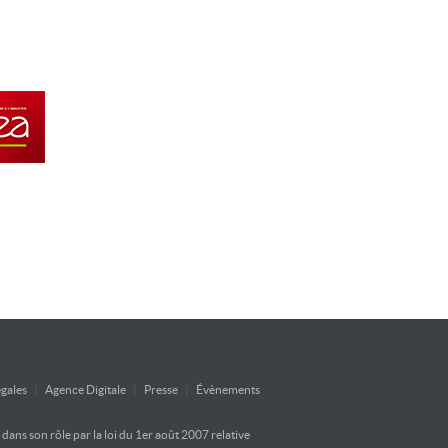
gales
|
Agence Digitale
|
Presse
|
Évènements
ans son rôle par la loi du 1er août 2007 relative