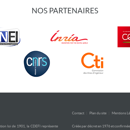
NOS PARTENAIRES
Contact
|
Plan du site
|
Mentions Lé
ation loi de 1901, la CDEFI représente
Créée par décret en 1976 et confirmée d