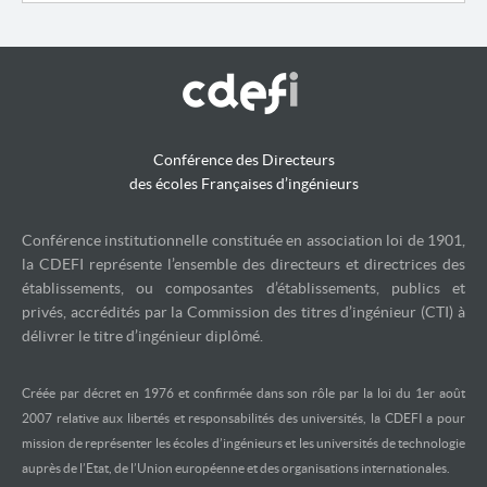
Conférence des Directeurs
des écoles Françaises d’ingénieurs
Conférence institutionnelle constituée en association loi de 1901,
la CDEFI représente l’ensemble des directeurs et directrices des
établissements, ou composantes d’établissements, publics et
privés, accrédités par la Commission des titres d’ingénieur (CTI) à
délivrer le titre d’ingénieur diplômé.
Créée par décret en 1976 et confirmée dans son rôle par la loi du 1er août
2007 relative aux libertés et responsabilités des universités, la CDEFI a pour
mission de représenter les écoles d’ingénieurs et les universités de technologie
auprès de l’Etat, de l’Union européenne et des organisations internationales.