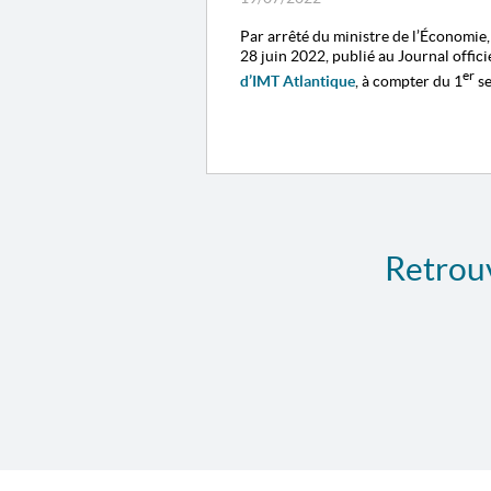
Par arrêté du ministre de l’
É
conomie, 
28 juin 2022, publié au Journal officie
er
d’IMT Atlantique
, à compter du
1
s
Retrouv