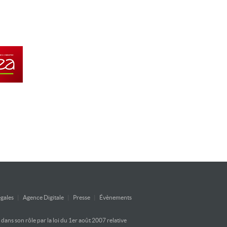
gales
|
Agence Digitale
|
Presse
|
Évènements
ans son rôle par la loi du 1er août 2007 relative