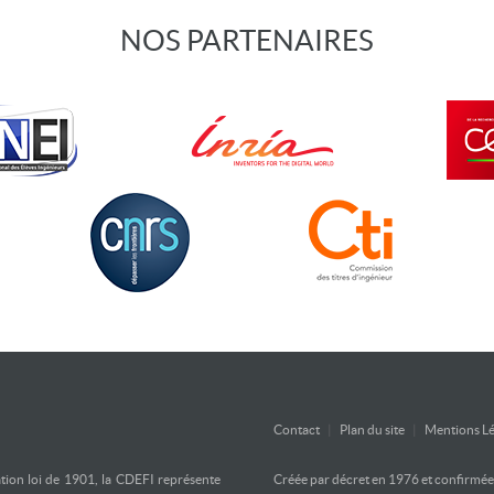
NOS PARTENAIRES
Contact
|
Plan du site
|
Mentions Lé
ation loi de 1901, la CDEFI représente
Créée par décret en 1976 et confirmée d