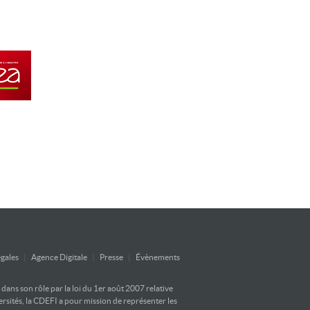
gales
|
Agence Digitale
|
Presse
|
Évènements
ans son rôle par la loi du 1er août 2007 relative
versités, la CDEFI a pour mission de représenter les