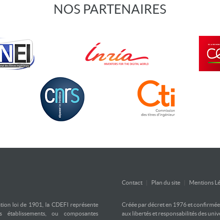
NOS PARTENAIRES
Contact
|
Plan du site
|
Mentions Lé
ation loi de 1901, la CDEFI représente
Créée par décret en 1976 et confirmée d
es établissements, ou composantes
aux libertés et responsabilités des uni