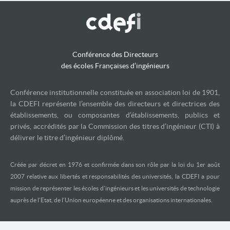
Conférence des Directeurs
des écoles Françaises d’ingénieurs
Conférence institutionnelle constituée en association loi de 1901,
la CDEFI représente l’ensemble des directeurs et directrices des
établissements, ou composantes d’établissements, publics et
privés, accrédités par la Commission des titres d’ingénieur (CTI) à
délivrer le titre d’ingénieur diplômé.
Créée par décret en 1976 et confirmée dans son rôle par la loi du 1er août
2007 relative aux libertés et responsabilités des universités, la CDEFI a pour
mission de représenter les écoles d’ingénieurs et les universités de technologie
auprès de l’Etat, de l’Union européenne et des organisations internationales.