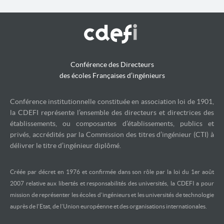
Conférence des Directeurs
des écoles Françaises d’ingénieurs
Conférence institutionnelle constituée en association loi de 1901,
la CDEFI représente l’ensemble des directeurs et directrices des
établissements, ou composantes d’établissements, publics et
privés, accrédités par la Commission des titres d’ingénieur (CTI) à
délivrer le titre d’ingénieur diplômé.
Créée par décret en 1976 et confirmée dans son rôle par la loi du 1er août
2007 relative aux libertés et responsabilités des universités, la CDEFI a pour
mission de représenter les écoles d’ingénieurs et les universités de technologie
auprès de l’Etat, de l’Union européenne et des organisations internationales.