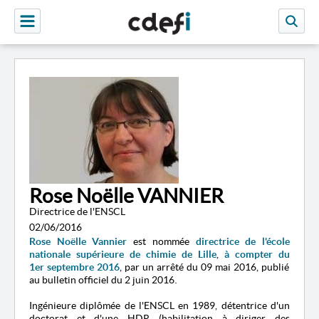
Rose Noëlle VANNIER
Directrice de l'ENSCL
02/06/2016
Rose Noëlle Vannie
r
est nommée
directrice
de
l'
école
nationale supérieure de chimie de Lille
,
à compter du
1er septembre 2016
,
par un arrêté du 09 mai 2016, publié
au bulletin officiel du 2 juin 2016
.
Ingénieure diplômée de l'ENSCL en 1989, détentrice d'un
doctorat et d'une HDR (habilitation à diriger des