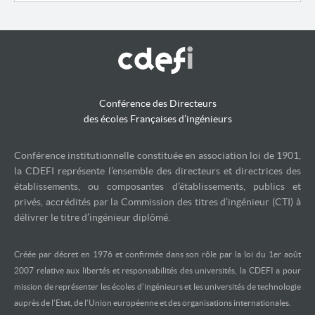
Conférence des Directeurs
des écoles Françaises d’ingénieurs
Conférence institutionnelle constituée en association loi de 1901,
la CDEFI représente l’ensemble des directeurs et directrices des
établissements, ou composantes d’établissements, publics et
privés, accrédités par la Commission des titres d’ingénieur (CTI) à
délivrer le titre d’ingénieur diplômé.
Créée par décret en 1976 et confirmée dans son rôle par la loi du 1er août
2007 relative aux libertés et responsabilités des universités, la CDEFI a pour
mission de représenter les écoles d’ingénieurs et les universités de technologie
auprès de l’Etat, de l’Union européenne et des organisations internationales.