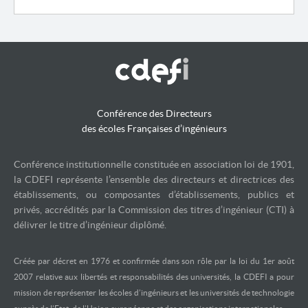
Conférence des Directeurs
des écoles Françaises d’ingénieurs
Conférence institutionnelle constituée en association loi de 1901,
la CDEFI représente l’ensemble des directeurs et directrices des
établissements, ou composantes d’établissements, publics et
privés, accrédités par la Commission des titres d’ingénieur (CTI) à
délivrer le titre d’ingénieur diplômé.
Créée par décret en 1976 et confirmée dans son rôle par la loi du 1er août
2007 relative aux libertés et responsabilités des universités, la CDEFI a pour
mission de représenter les écoles d’ingénieurs et les universités de technologie