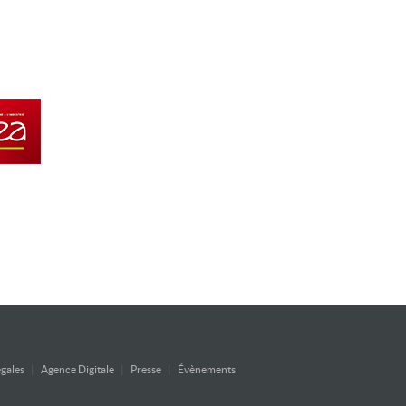
gales
|
Agence Digitale
|
Presse
|
Évènements