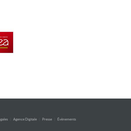
gales
|
Agence Digitale
|
Presse
|
Évènements