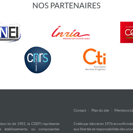
NOS PARTENAIRES
Contact
|
Plan du site
|
Mentions Lé
ation loi de 1901, la CDEFI représente
Créée par décret en 1976 et confirmée d
es établissements, ou composantes
aux libertés et responsabilités des uni