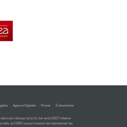
gales
|
Agence Digitale
|
Presse
|
Évènements
ans son rôle par la loi du 1er août 2007 relative
versités, la CDEFI a pour mission de représenter les