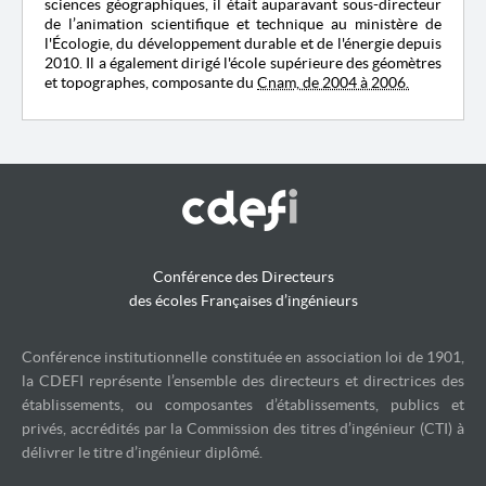
sciences géographiques, il était auparavant sous-directeur
de l’animation scientifique et technique au ministère de
l'Écologie, du développement durable et de l'énergie depuis
2010. Il a également dirigé l'école supérieure des géomètres
et topographes, composante du
Cnam, de 2004 à 2006.
Conférence des Directeurs
des écoles Françaises d’ingénieurs
Conférence institutionnelle constituée en association loi de 1901,
la CDEFI représente l’ensemble des directeurs et directrices des
établissements, ou composantes d’établissements, publics et
privés, accrédités par la Commission des titres d’ingénieur (CTI) à
délivrer le titre d’ingénieur diplômé.