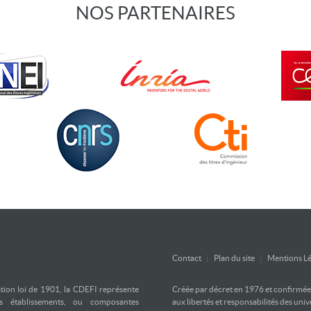
NOS PARTENAIRES
Contact
|
Plan du site
|
Mentions Lé
ation loi de 1901, la CDEFI représente
Créée par décret en 1976 et confirmée d
es établissements, ou composantes
aux libertés et responsabilités des uni