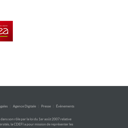
gales
|
Agence Digitale
|
Presse
|
Évènements
ans son rôle par la loi du 1er août 2007 relative
versités, la CDEFI a pour mission de représenter les