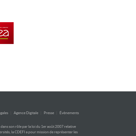
gales
|
Agence Digitale
|
Presse
|
Évènements
ans son rôle par la loi du 1er août 2007 relative
versités, la CDEFI a pour mission de représenter les