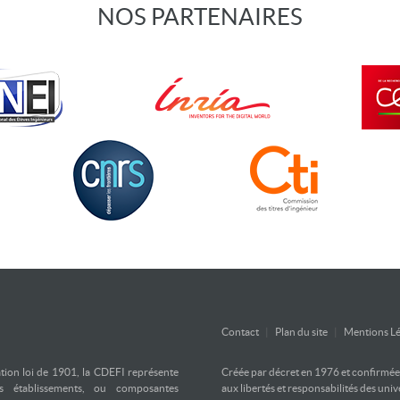
NOS PARTENAIRES
Contact
|
Plan du site
|
Mentions Lé
ation loi de 1901, la CDEFI représente
Créée par décret en 1976 et confirmée d
es établissements, ou composantes
aux libertés et responsabilités des uni