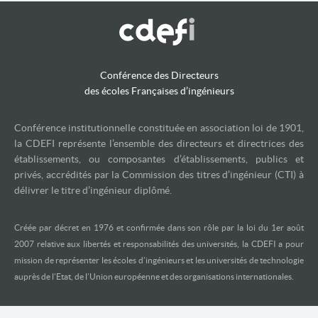
Conférence des Directeurs
des écoles Françaises d’ingénieurs
Conférence institutionnelle constituée en association loi de 1901,
la CDEFI représente l’ensemble des directeurs et directrices des
établissements, ou composantes d’établissements, publics et
privés, accrédités par la Commission des titres d’ingénieur (CTI) à
délivrer le titre d’ingénieur diplômé.
Créée par décret en 1976 et confirmée dans son rôle par la loi du 1er août
2007 relative aux libertés et responsabilités des universités, la CDEFI a pour
mission de représenter les écoles d’ingénieurs et les universités de technologie
auprès de l’Etat, de l’Union européenne et des organisations internationales.