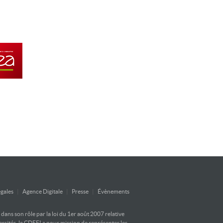
gales
|
Agence Digitale
|
Presse
|
Évènements
ans son rôle par la loi du 1er août 2007 relative
versités, la CDEFI a pour mission de représenter les