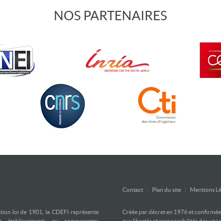
NOS PARTENAIRES
Contact
|
Plan du site
|
Mentions Lé
ation loi de 1901, la CDEFI représente
Créée par décret en 1976 et confirmée d
es établissements, ou composantes
aux libertés et responsabilités des uni