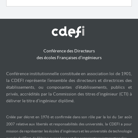
Conférence des Directeurs
des écoles Françaises d’ingénieurs
Conférence institutionnelle constituée en association loi de 1901,
la CDEFI représente l’ensemble des directeurs et directrices des
établissements, ou composantes d’établissements, publics et
privés, accrédités par la Commission des titres d’ingénieur (CTI) à
délivrer le titre d’ingénieur diplômé.
Créée par décret en 1976 et confirmée dans son rôle par la loi du 1er août
2007 relative aux libertés et responsabilités des universités, la CDEFI a pour
mission de représenter les écoles d’ingénieurs et les universités de technologie