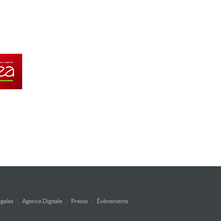
gales
|
Agence Digitale
|
Presse
|
Évènements