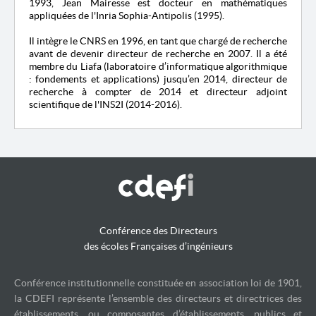
1993, Jean Mairesse est docteur en mathématiques
appliquées de l'
Inria
Sophia-Antipolis
(1995).
Il intègre le CNRS en 1996, en tant que chargé de recherche
avant de devenir directeur de recherche en 2007.
Il a été
membre du
Liafa
(laboratoire d’informatique algorithmique
: fondements et applications) jusqu’en 2014, directeur de
recherche à compter de 2014 et directeur adjoint
scientifique de l'
INS2I
(2014-2016).
Conférence des Directeurs
des écoles Françaises d’ingénieurs
Conférence institutionnelle constituée en association loi de 1901,
la CDEFI représente l’ensemble des directeurs et directrices des
établissements, ou composantes d’établissements, publics et