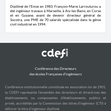
Diplômé de l’Enise en 1983, François-Marie Larrouturou a
été ingénieur travaux à Marseille, à Aix-les-Bains, en Corse
et en Guyane, avant de devenir directeur général de
Socotra, une PME de 70 salariés spécialisée dans le génie
civil industriel en 1994.
Conférence des Directeurs
des écoles Françaises d’ingénieurs
Conférence institutionnelle constituée en association loi de 1901,
la CDEFI représente l’ensemble des directeurs et directrices des
établissements, ou composantes d’établissements, publics et
privés, accrédités par la Commission des titres d’ingénieur (CTI) à
délivrer le titre d’ingénieur diplômé.