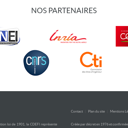
NOS PARTENAIRES
Contact
|
Plan du site
|
Mentions Lé
ation loi de 1901, la CDEFI représente
Créée par décret en 1976 et confirmée d