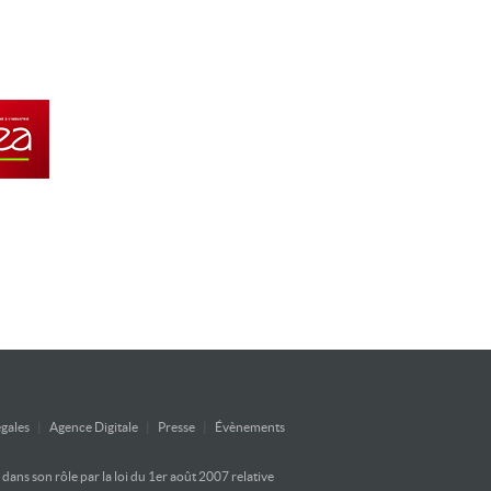
gales
|
Agence Digitale
|
Presse
|
Évènements
ans son rôle par la loi du 1er août 2007 relative