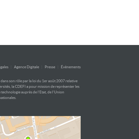
gales
|
Agence Digitale
|
Presse
|
Évènements
ans son rôle par la loi du 1er août 2007 relative
versités, la CDEFI a pour mission de représenter les
e technologie auprès de l’Etat, de l’Union
nationales.