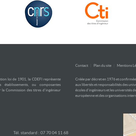
Contact
|
Plan du site
|
Mentions Lé
ation loi de 1901, la CDEFI représente
Créée par décret en 1976 et confirmée d
es établissements, ou composantes
aux libertés et responsabilités des uni
ar la Commission des titres d’ingénieur
écoles d’ingénieurs et les universités d
européenne et des organisations inter
Tél. standard : 07 70 04 11 68