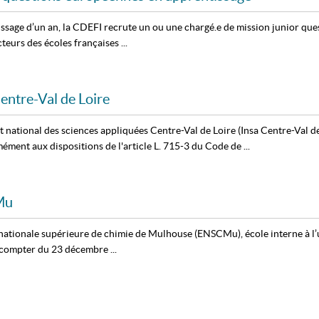
issage d’un an, la CDEFI recrute un ou une chargé.e de mission junior 
eurs des écoles françaises ...
Centre-Val de Loire
ut national des sciences appliquées Centre-Val de Loire (Insa Centre-Val d
ent aux dispositions de l'article L. 715-3 du Code de ...
Mu
e nationale supérieure de chimie de Mulhouse (ENSCMu), école interne à l
compter du 23 décembre ...