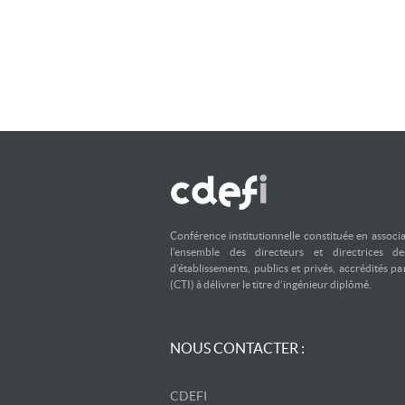
Conférence institutionnelle constituée en associ
l’ensemble des directeurs et directrices d
d’établissements, publics et privés, accrédités p
(CTI) à délivrer le titre d’ingénieur diplômé.
NOUS CONTACTER :
CDEFI