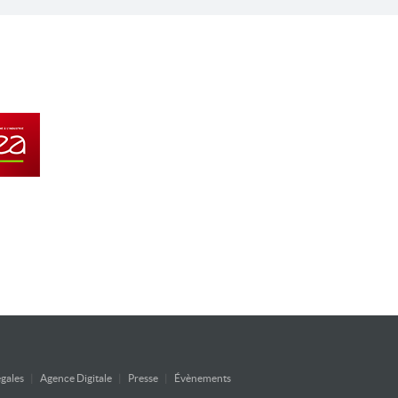
gales
|
Agence Digitale
|
Presse
|
Évènements