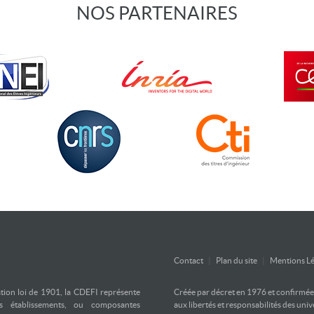
NOS PARTENAIRES
Contact
|
Plan du site
|
Mentions Lé
ation loi de 1901, la CDEFI représente
Créée par décret en 1976 et confirmée d
es établissements, ou composantes
aux libertés et responsabilités des uni