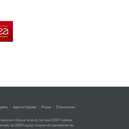
gales
|
Agence Digitale
|
Presse
|
Évènements
ans son rôle par la loi du 1er août 2007 relative
versités, la CDEFI a pour mission de représenter les